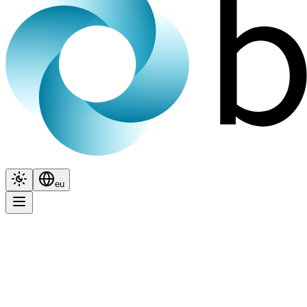
Itxura
Hizkuntza
eu