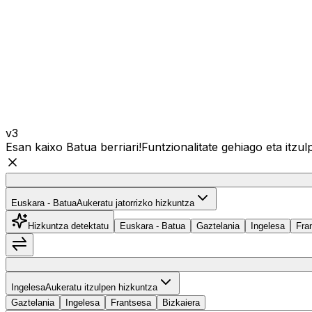
v3
Esan kaixo Batua berriari!
Funtzionalitate gehiago eta itz
Euskara - Batua
Euskara - Batua
Aukeratu jatorrizko hizkuntza
Hizkuntza detektatu
Euskara - Batua
Gaztelania
Ingelesa
Fra
Hizkuntzak trukatu
Ingelesa
Ingelesa
Aukeratu itzulpen hizkuntza
Gaztelania
Ingelesa
Frantsesa
Bizkaiera