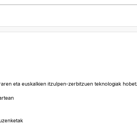
araren eta euskalkien itzulpen-zerbitzuen teknologiak hobe
artean
zuzenketak