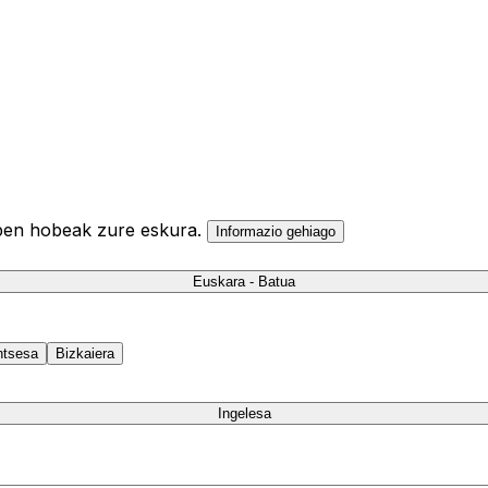
ulpen hobeak zure eskura.
Informazio gehiago
Euskara - Batua
ntsesa
Bizkaiera
Ingelesa