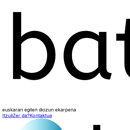
euskarari egiten diozun ekarpena
Itzuli
Zer da?
Kontaktua