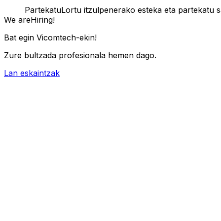
Partekatu
Lortu itzulpenerako esteka eta partekatu 
We are
Hiring!
Bat egin Vicomtech-ekin!
Zure bultzada profesionala hemen dago.
Lan eskaintzak