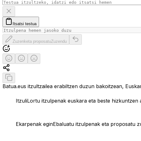
Ezabatu testua
Itsatsi testua arbeletik
Itsatsi testua
Zuzenketa proposatu
Itzulpen originala berrezarri
Zuzenketa proposatu
Zuzendu
Ebaluatu itzulpena
Itzulpen ona
Erdipurdi
Itzulpen txarra
Partekatu itzulpena
Kopiatu itzulpena
Batua.eus itzultzailea erabiltzen duzun bakoitzean, Eusk
Itzuli
Lortu itzulpenak euskara eta beste hizkuntzen 
Ekarpenak egin
Ebaluatu itzulpenak eta proposatu 