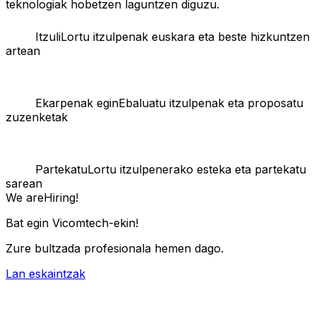
teknologiak hobetzen laguntzen diguzu.
Itzuli
Lortu itzulpenak euskara eta beste hizkuntzen
artean
Ekarpenak egin
Ebaluatu itzulpenak eta proposatu
zuzenketak
Partekatu
Lortu itzulpenerako esteka eta partekatu
sarean
We are
Hiring!
Bat egin Vicomtech-ekin!
Zure bultzada profesionala hemen dago.
Lan eskaintzak