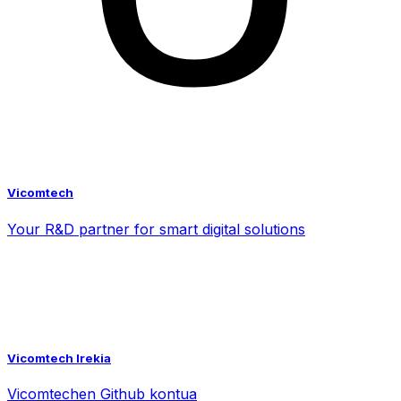
Vicomtech
Your R&D partner for smart digital solutions
Vicomtech Irekia
Vicomtechen Github kontua