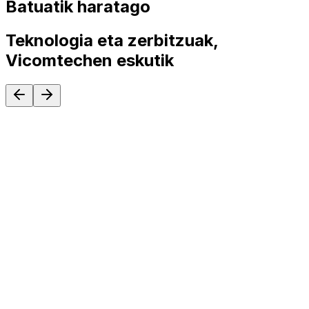
Batuatik haratago
Teknologia eta zerbitzuak,
Vicomtechen eskutik