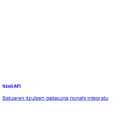
Itzuli API
Batuaren itzulpen gaitasuna nonahi integratu