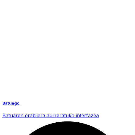
Batuago
Batuaren erabilera aurreratuko interfazea