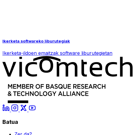
Ikerketa softwareko liburutegiak
Ikerketa-ildoen emaitzak software liburutegietan
Batua
Zer da?