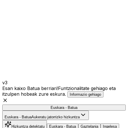
v3
Esan kaixo Batua berriari!
Funtzionalitate gehiago eta
itzulpen hobeak zure eskura.
Informazio gehiago
Euskara - Batua
Euskara - Batua
Euskara - Batua
Aukeratu jatorrizko hizkuntza
Hizkuntza detektatu
Euskara - Batua
Gaztelania
Ingelesa