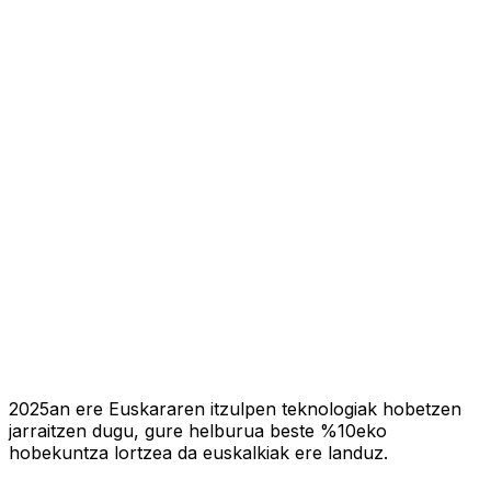
2025an ere Euskararen itzulpen teknologiak hobetzen
jarraitzen dugu, gure helburua beste %10eko
hobekuntza lortzea da euskalkiak ere landuz.