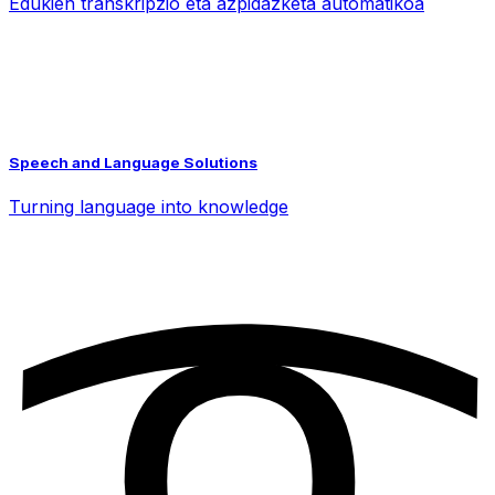
Edukien transkripzio eta azpidazketa automatikoa
Speech and Language Solutions
Turning language into knowledge