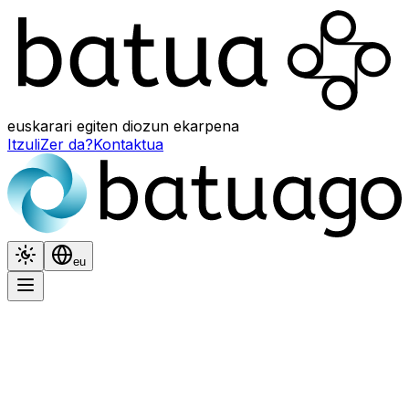
euskarari egiten diozun ekarpena
Itzuli
Zer da?
Kontaktua
Itxura
Hizkuntza
eu