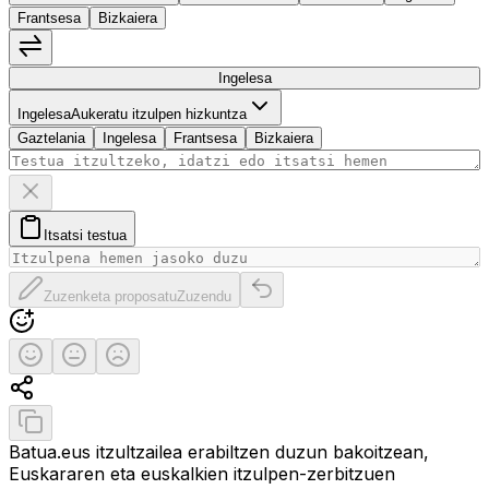
Frantsesa
Bizkaiera
Hizkuntzak trukatu
Ingelesa
Ingelesa
Ingelesa
Aukeratu itzulpen hizkuntza
Gaztelania
Ingelesa
Frantsesa
Bizkaiera
Ezabatu testua
Itsatsi testua arbeletik
Itsatsi testua
Zuzenketa proposatu
Itzulpen originala berrezarri
Zuzenketa proposatu
Zuzendu
Ebaluatu itzulpena
Itzulpen ona
Erdipurdi
Itzulpen txarra
Partekatu itzulpena
Kopiatu itzulpena
Batua.eus itzultzailea erabiltzen duzun bakoitzean,
Euskararen eta euskalkien itzulpen-zerbitzuen