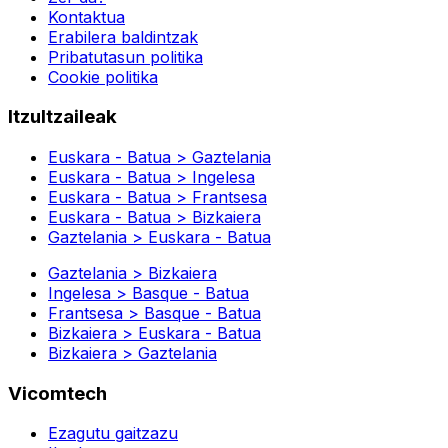
Kontaktua
Erabilera baldintzak
Pribatutasun politika
Cookie politika
Itzultzaileak
Euskara - Batua > Gaztelania
Euskara - Batua > Ingelesa
Euskara - Batua > Frantsesa
Euskara - Batua > Bizkaiera
Gaztelania > Euskara - Batua
Gaztelania > Bizkaiera
Ingelesa > Basque - Batua
Frantsesa > Basque - Batua
Bizkaiera > Euskara - Batua
Bizkaiera > Gaztelania
Vicomtech
Ezagutu gaitzazu