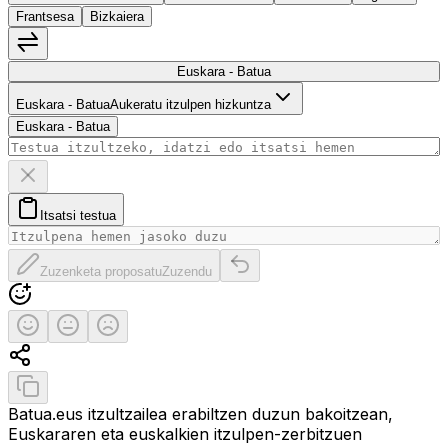
Frantsesa
Bizkaiera
Hizkuntzak trukatu
Euskara - Batua
Euskara - Batua
Euskara - Batua
Aukeratu itzulpen hizkuntza
Euskara - Batua
Ezabatu testua
Itsatsi testua arbeletik
Itsatsi testua
Zuzenketa proposatu
Itzulpen originala berrezarri
Zuzenketa proposatu
Zuzendu
Ebaluatu itzulpena
Itzulpen ona
Erdipurdi
Itzulpen txarra
Partekatu itzulpena
Kopiatu itzulpena
Batua.eus itzultzailea erabiltzen duzun bakoitzean,
Euskararen eta euskalkien itzulpen-zerbitzuen