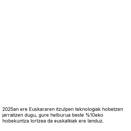
2025an ere Euskararen itzulpen teknologiak hobetzen
jarraitzen dugu, gure helburua beste %10eko
hobekuntza lortzea da euskalkiak ere landuz.