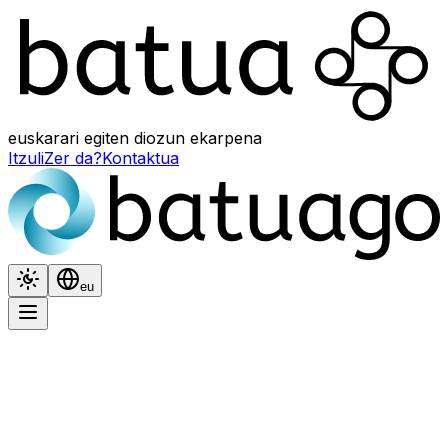
euskarari egiten diozun ekarpena
Itzuli
Zer da?
Kontaktua
Itxura
Hizkuntza
eu