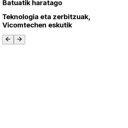
Batuatik haratago
Teknologia eta zerbitzuak,
Vicomtechen eskutik