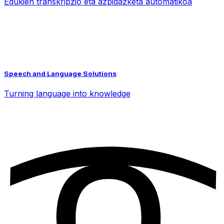
Edukien transkripzio eta azpidazketa automatikoa
Speech and Language Solutions
Turning language into knowledge