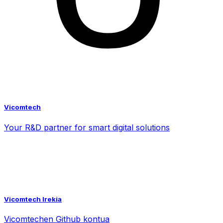
Vicomtech
Your R&D partner for smart digital solutions
Vicomtech Irekia
Vicomtechen Github kontua