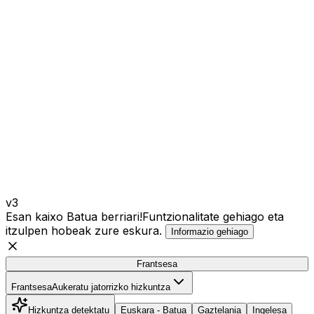
v3
Esan kaixo Batua berriari!
Funtzionalitate gehiago eta
itzulpen hobeak zure eskura.
Informazio gehiago
Frantsesa
Frantsesa
Frantsesa
Aukeratu jatorrizko hizkuntza
Hizkuntza detektatu
Euskara - Batua
Gaztelania
Ingelesa