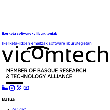
Ikerketa softwareko liburutegiak
Ikerketa-ildoen emaitzak software liburutegietan
Batua
Zer da?