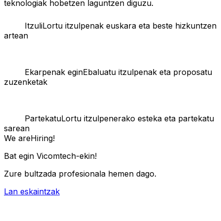
teknologiak hobetzen laguntzen diguzu.
Itzuli
Lortu itzulpenak euskara eta beste hizkuntzen
artean
Ekarpenak egin
Ebaluatu itzulpenak eta proposatu
zuzenketak
Partekatu
Lortu itzulpenerako esteka eta partekatu
sarean
We are
Hiring!
Bat egin Vicomtech-ekin!
Zure bultzada profesionala hemen dago.
Lan eskaintzak