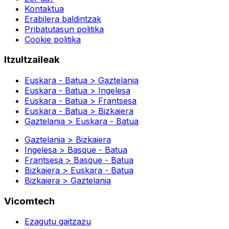
Kontaktua
Erabilera baldintzak
Pribatutasun politika
Cookie politika
Itzultzaileak
Euskara - Batua > Gaztelania
Euskara - Batua > Ingelesa
Euskara - Batua > Frantsesa
Euskara - Batua > Bizkaiera
Gaztelania > Euskara - Batua
Gaztelania > Bizkaiera
Ingelesa > Basque - Batua
Frantsesa > Basque - Batua
Bizkaiera > Euskara - Batua
Bizkaiera > Gaztelania
Vicomtech
Ezagutu gaitzazu