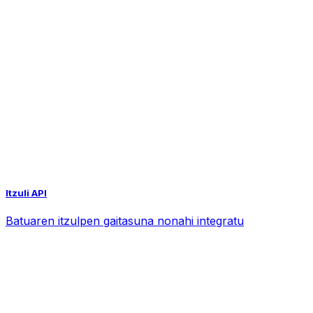
Itzuli API
Batuaren itzulpen gaitasuna nonahi integratu