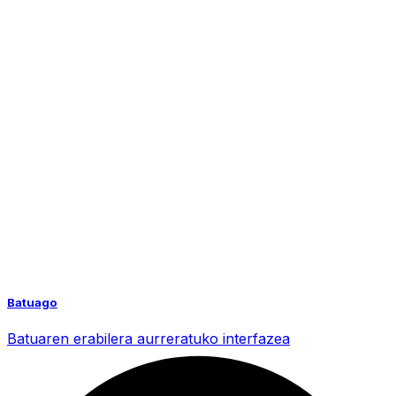
Batuago
Batuaren erabilera aurreratuko interfazea