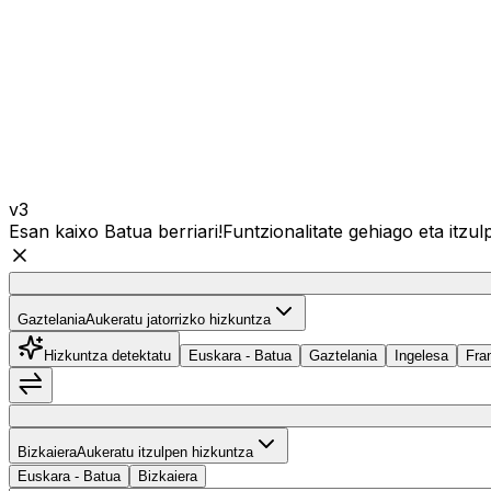
v3
Esan kaixo Batua berriari!
Funtzionalitate gehiago eta itz
Gaztelania
Gaztelania
Aukeratu jatorrizko hizkuntza
Hizkuntza detektatu
Euskara - Batua
Gaztelania
Ingelesa
Fra
Hizkuntzak trukatu
Bizkaiera
Bizkaiera
Aukeratu itzulpen hizkuntza
Euskara - Batua
Bizkaiera