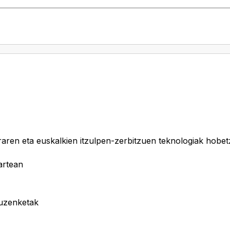
araren eta euskalkien itzulpen-zerbitzuen teknologiak hobe
artean
zuzenketak