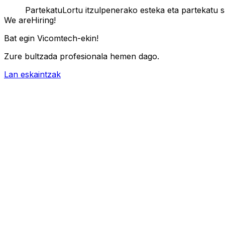
Partekatu
Lortu itzulpenerako esteka eta partekatu 
We are
Hiring!
Bat egin Vicomtech-ekin!
Zure bultzada profesionala hemen dago.
Lan eskaintzak