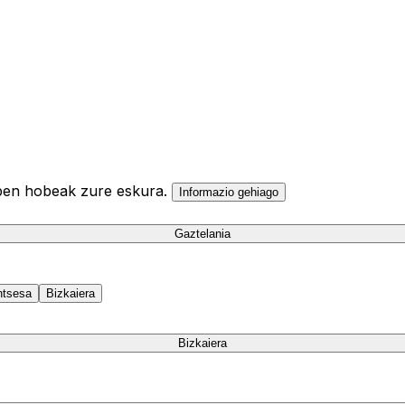
ulpen hobeak zure eskura.
Informazio gehiago
Gaztelania
ntsesa
Bizkaiera
Bizkaiera