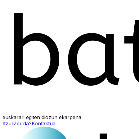
euskarari egiten diozun ekarpena
Itzuli
Zer da?
Kontaktua