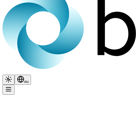
Itxura
Hizkuntza
eu