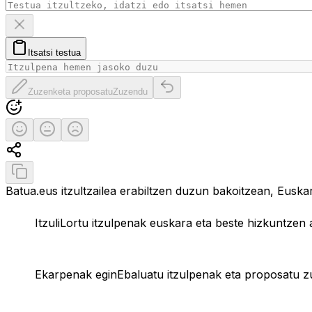
Ezabatu testua
Itsatsi testua arbeletik
Itsatsi testua
Zuzenketa proposatu
Itzulpen originala berrezarri
Zuzenketa proposatu
Zuzendu
Ebaluatu itzulpena
Itzulpen ona
Erdipurdi
Itzulpen txarra
Partekatu itzulpena
Kopiatu itzulpena
Batua.eus itzultzailea erabiltzen duzun bakoitzean, Eusk
Itzuli
Lortu itzulpenak euskara eta beste hizkuntzen 
Ekarpenak egin
Ebaluatu itzulpenak eta proposatu 