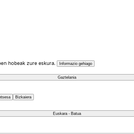
ulpen hobeak zure eskura.
Informazio gehiago
Gaztelania
ntsesa
Bizkaiera
Euskara - Batua