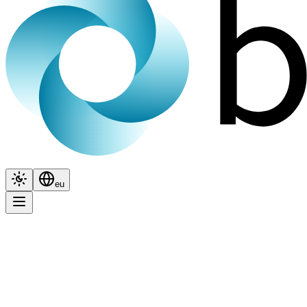
Itxura
Hizkuntza
eu