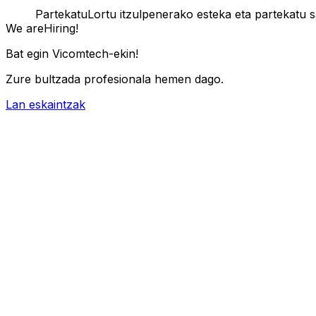
Partekatu
Lortu itzulpenerako esteka eta partekatu 
We are
Hiring!
Bat egin Vicomtech-ekin!
Zure bultzada profesionala hemen dago.
Lan eskaintzak