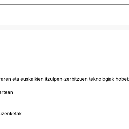
araren eta euskalkien itzulpen-zerbitzuen teknologiak hobe
artean
zuzenketak