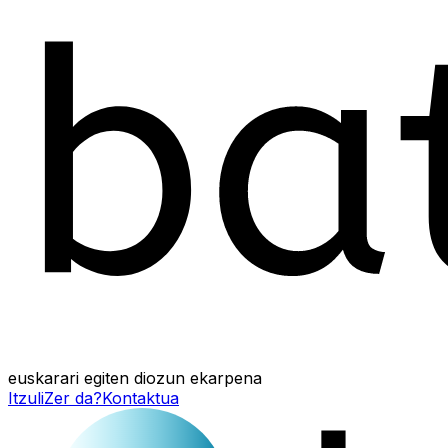
euskarari egiten diozun ekarpena
Itzuli
Zer da?
Kontaktua