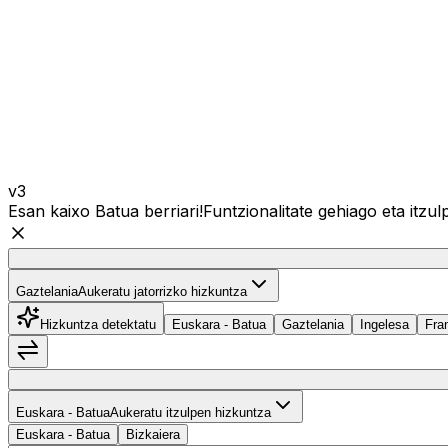
v3
Esan kaixo Batua berriari!
Funtzionalitate gehiago eta itz
Gaztelania
Gaztelania
Aukeratu jatorrizko hizkuntza
Hizkuntza detektatu
Euskara - Batua
Gaztelania
Ingelesa
Fra
Hizkuntzak trukatu
Euskara - Batua
Euskara - Batua
Aukeratu itzulpen hizkuntza
Euskara - Batua
Bizkaiera