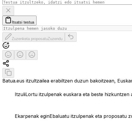
Ezabatu testua
Itsatsi testua arbeletik
Itsatsi testua
Zuzenketa proposatu
Itzulpen originala berrezarri
Zuzenketa proposatu
Zuzendu
Ebaluatu itzulpena
Itzulpen ona
Erdipurdi
Itzulpen txarra
Partekatu itzulpena
Kopiatu itzulpena
Batua.eus itzultzailea erabiltzen duzun bakoitzean, Eusk
Itzuli
Lortu itzulpenak euskara eta beste hizkuntzen 
Ekarpenak egin
Ebaluatu itzulpenak eta proposatu 