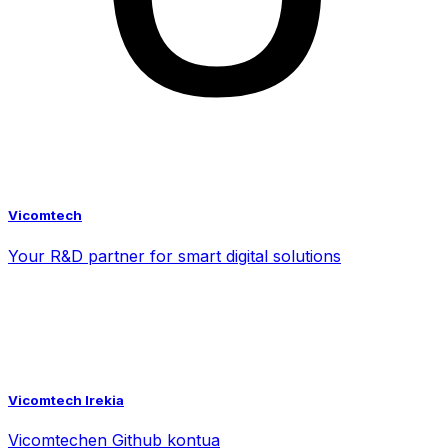
Vicomtech
Your R&D partner for smart digital solutions
Vicomtech Irekia
Vicomtechen Github kontua