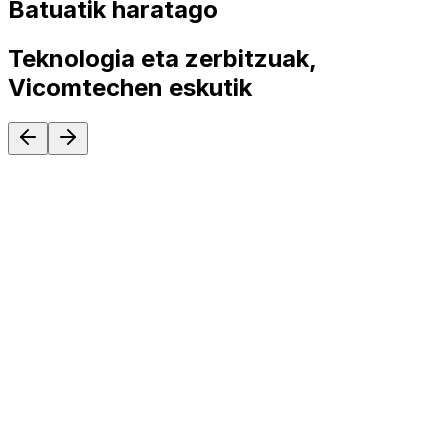
Batuatik haratago
Teknologia eta zerbitzuak,
Vicomtechen eskutik