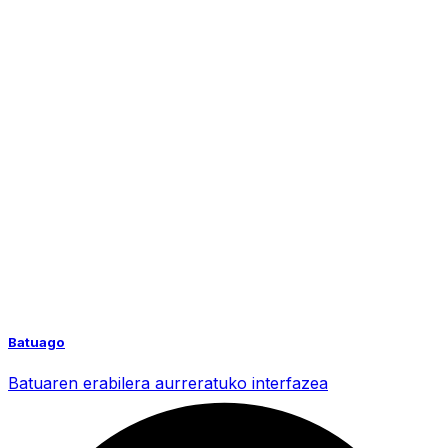
Batuago
Batuaren erabilera aurreratuko interfazea