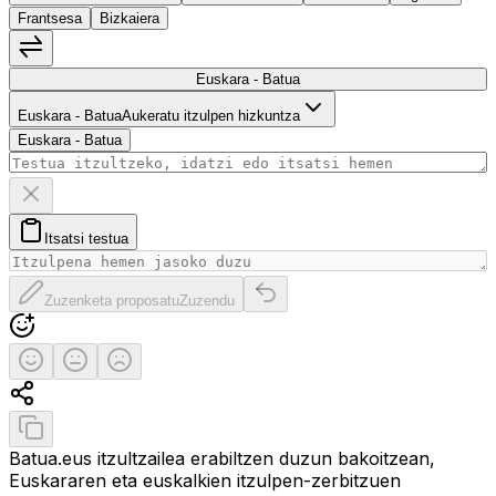
Frantsesa
Bizkaiera
Hizkuntzak trukatu
Euskara - Batua
Euskara - Batua
Euskara - Batua
Aukeratu itzulpen hizkuntza
Euskara - Batua
Ezabatu testua
Itsatsi testua arbeletik
Itsatsi testua
Zuzenketa proposatu
Itzulpen originala berrezarri
Zuzenketa proposatu
Zuzendu
Ebaluatu itzulpena
Itzulpen ona
Erdipurdi
Itzulpen txarra
Partekatu itzulpena
Kopiatu itzulpena
Batua.eus itzultzailea erabiltzen duzun bakoitzean,
Euskararen eta euskalkien itzulpen-zerbitzuen