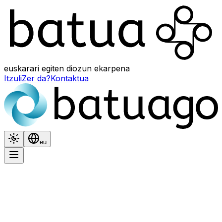
euskarari egiten diozun ekarpena
Itzuli
Zer da?
Kontaktua
Itxura
Hizkuntza
eu