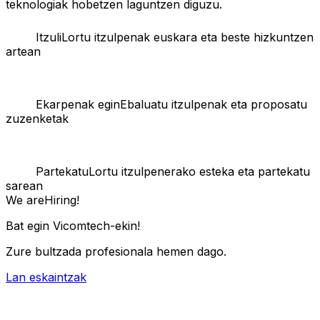
teknologiak hobetzen laguntzen diguzu.
Itzuli
Lortu itzulpenak euskara eta beste hizkuntzen
artean
Ekarpenak egin
Ebaluatu itzulpenak eta proposatu
zuzenketak
Partekatu
Lortu itzulpenerako esteka eta partekatu
sarean
We are
Hiring!
Bat egin Vicomtech-ekin!
Zure bultzada profesionala hemen dago.
Lan eskaintzak