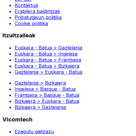
Kontaktua
Erabilera baldintzak
Pribatutasun politika
Cookie politika
Itzultzaileak
Euskara - Batua > Gaztelania
Euskara - Batua > Ingelesa
Euskara - Batua > Frantsesa
Euskara - Batua > Bizkaiera
Gaztelania > Euskara - Batua
Gaztelania > Bizkaiera
Ingelesa > Basque - Batua
Frantsesa > Basque - Batua
Bizkaiera > Euskara - Batua
Bizkaiera > Gaztelania
Vicomtech
Ezagutu gaitzazu