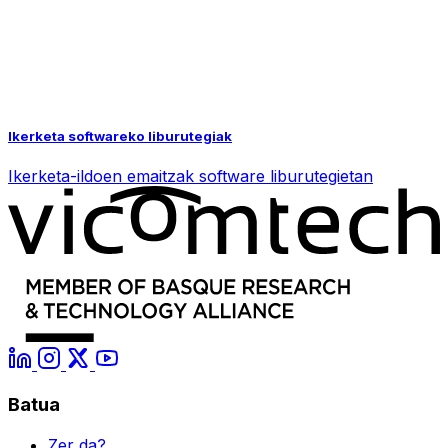
Ikerketa softwareko liburutegiak
Ikerketa-ildoen emaitzak software liburutegietan
Batua
Zer da?