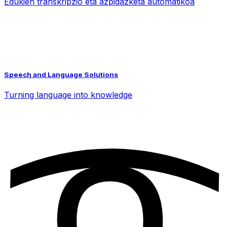
Edukien transkripzio eta azpidazketa automatikoa
Speech and Language Solutions
Turning language into knowledge