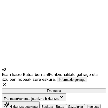
v3
Esan kaixo Batua berriari!
Funtzionalitate gehiago eta
itzulpen hobeak zure eskura.
Informazio gehiago
Frantsesa
Frantsesa
Frantsesa
Aukeratu jatorrizko hizkuntza
Hizkuntza detektatu
Euskara - Batua
Gaztelania
Ingelesa