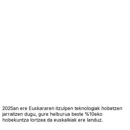
2025an ere Euskararen itzulpen teknologiak hobetzen
jarraitzen dugu, gure helburua beste %10eko
hobekuntza lortzea da euskalkiak ere landuz.