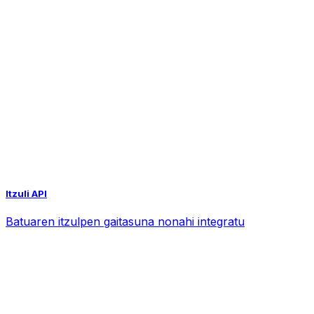
Itzuli API
Batuaren itzulpen gaitasuna nonahi integratu